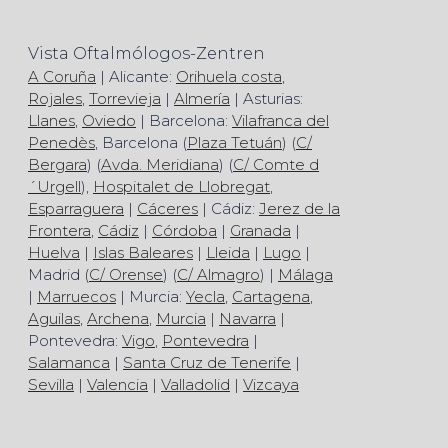
Vista Oftalmólogos-Zentren
A Coruña
| Alicante:
Orihuela costa
,
Rojales
,
Torrevieja
|
Almería
| Asturias:
Llanes
,
Oviedo
| Barcelona:
Vilafranca del
Penedès
, Barcelona (
Plaza Tetuán
) (
C/
Bergara
) (
Avda. Meridiana
) (
C/ Comte d
´Urgell
),
Hospitalet de Llobregat
,
Esparraguera
|
Cáceres
| Cádiz:
Jerez de la
Frontera
,
Cádiz
|
Córdoba
|
Granada
|
Huelva
|
Islas Baleares
|
Lleida
|
Lugo
|
Madrid (
C/ Orense
) (
C/ Almagro
) |
Málaga
|
Marruecos
| Murcia:
Yecla
,
Cartagena
,
Aguilas
,
Archena
,
Murcia
|
Navarra
|
Pontevedra:
Vigo
,
Pontevedra
|
Salamanca
|
Santa Cruz de Tenerife
|
Sevilla
|
Valencia
|
Valladolid
|
Vizcaya