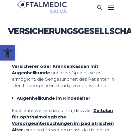
Skip
Menu
search
to
main
content
VERSICHERUNGSGESELLSCH
Werkzeugleiste öffnen
Versicherer oder Krankenkassen mit
Augenheilkunde
sind eine Option, die es
ermöglicht, die Sehgesundheit des Patienten in
allen Lebensphasen ständig zu überwachen.
Augenheilkunde im Kindesalter.
Fachleute weisen darauf hin, dass der
Zeitplan
für ophthalmologische
Vorsorgeuntersuchungen im pädiatrischen
Alter
eingehalten werden muss, da die ersten