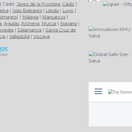
| Cádiz:
Jerez de la Frontera
,
Cádiz
|
elva
|
Islas Baleares
|
Lleida
|
Lugo
|
Almagro
) |
Málaga
|
Marruecos
|
a
,
Aguilas
,
Archena
,
Murcia
|
Navarra
|
evedra
|
Salamanca
|
Santa Cruz de
cia
|
Valladolid
|
Vizcaya