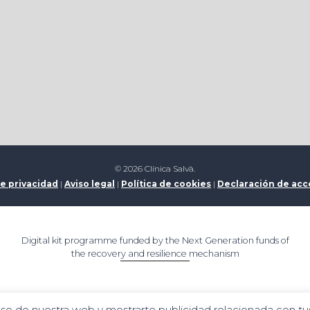
© 2026 Clínica Salvà.
de privacidad
|
Aviso legal
|
Política de cookies
|
Declaración de acc
Digital kit programme funded by the Next Generation funds of
the recovery and resilience mechanism
uso de nuestra web y mostrarte publicidad relacionada con tus