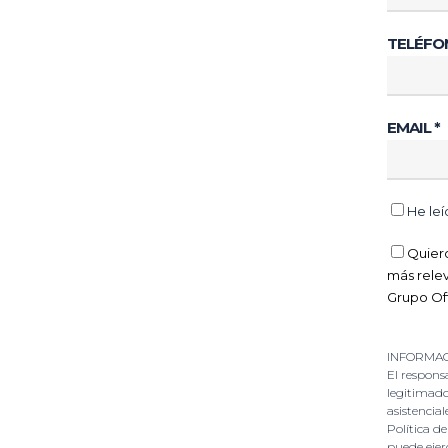
TELÉFO
EMAIL *
He leí
Quiero
más relev
Grupo Oft
INFORMAC
El respons
legitimado
asistencial
Política d
puede ejer