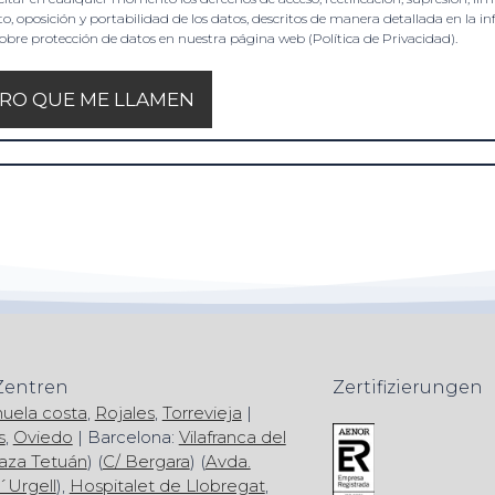
o, oposición y portabilidad de los datos, descritos de manera detallada en la i
sobre protección de datos en nuestra página web (Política de Privacidad).
Zentren
Zertifizierungen
huela costa
,
Rojales
,
Torrevieja
|
s
,
Oviedo
| Barcelona:
Vilafranca del
aza Tetuán
) (
C/ Bergara
) (
Avda.
´Urgell
),
Hospitalet de Llobregat
,