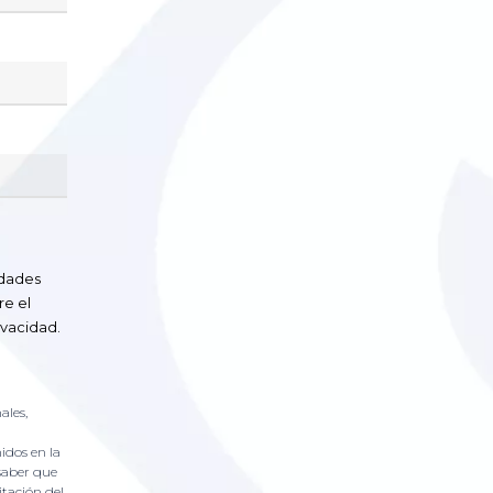
edades
re el
ivacidad.
ales,
idos en la
 saber que
itación del