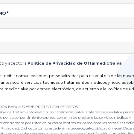
NO *
do y acepto la
Política de Privacidad de Oftalmedic Salvà
.
 recibir comunicaciones personalizadas para estar al día de las nov
antes sobre servicios, técnicas o tratamientos médicos y noticias sob
almedic Salvà por correo electrónico, de acuerdo a la Política de Pr
IÓN BÁSICA SOBRE PROTECCIÓN DE DATOS.
able del tratamiento es el grupo Oftalmedic Salvà. Trataremos sus datos person
s por su consentimiento expreso, con el fin de prestarle los servicios médicos y
es contratados por usted en nuestros centros, así como para los otros fines defin
e Privacidad. Dichos datos no se cederán a terceros, salvo obligación legal. Debe
citar en cualquier momento los derechos de acceso, rectificación, supresión, lim