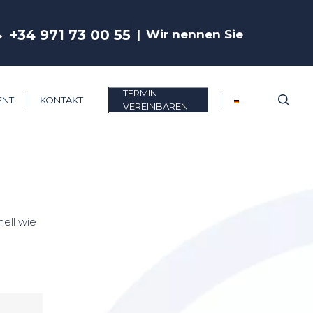
+34 971 73 00 55
Wir nennen Sie
TERMIN
sea
ENT
KONTAKT
VEREINBAREN
nell wie