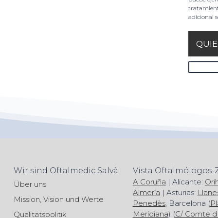
tratamient
adicional 
Wir sind Oftalmedic Salvà
Vista Oftalmólogos-
A Coruña
| Alicante:
Ori
Über uns
Almería
| Asturias:
Llane
Mission, Vision und Werte
Penedès
, Barcelona (
Pl
Meridiana
) (
C/ Comte d
Qualitätspolitik