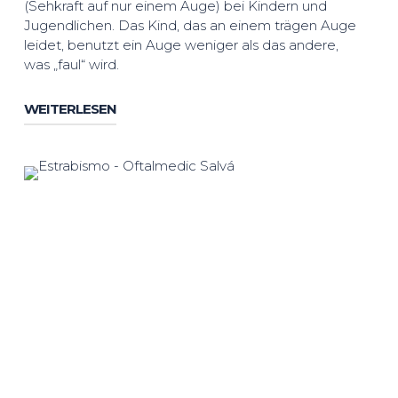
(Sehkraft auf nur einem Auge) bei Kindern und
Jugendlichen. Das Kind, das an einem trägen Auge
leidet, benutzt ein Auge weniger als das andere,
was „faul“ wird.
WEITERLESEN
Schielen kann nach verschiedenen Kriterien
klassifiziert werden, wie z.B. der Richtung der
Abweichung (konvergent, divergent und
vertikal), der Persistenz über die Zeit
(vorübergehend und dauerhaft) und der
Dominanz oder Nichtdominanz eines Auges. In
diesem Fall kann Schielen abwechselnd
auftreten, das heißt, manchmal schaut das Kind
mit einem Auge (dominantes Auge) und weicht
vom anderen ab, und manchmal macht es es
umgekehrt. Das dominante Auge kann sich
abwechseln oder immer gleich sein.