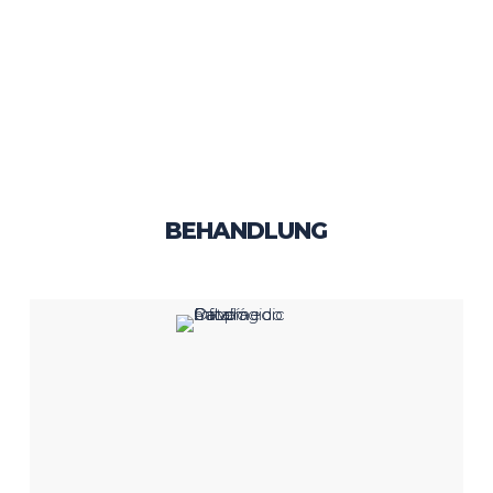
Die Entstehung des Schielens hängt
hauptsächlich mit Veränderungen in der
Funktion der Augenmuskeln, Sehunterschieden
zwischen den beiden Augen aufgrund von
damit verbundenen Brechungsfehlern und
Traumata zusammen, die Druck auf das Auge
ausüben.
BEHANDLUNG