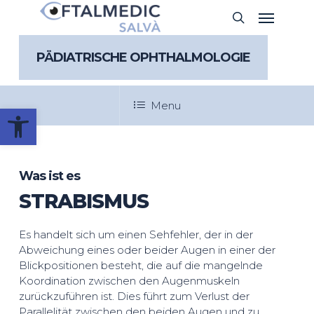
Skip
Menu
search
to
main
content
PÄDIATRISCHE OPHTHALMOLOGIE
Menu
Werkzeugleiste öffnen
Was ist es
STRABISMUS
Es handelt sich um einen Sehfehler, der in der
Abweichung eines oder beider Augen in einer der
Blickpositionen besteht, die auf die mangelnde
Koordination zwischen den Augenmuskeln
zurückzuführen ist. Dies führt zum Verlust der
Parallelität zwischen den beiden Augen und zu