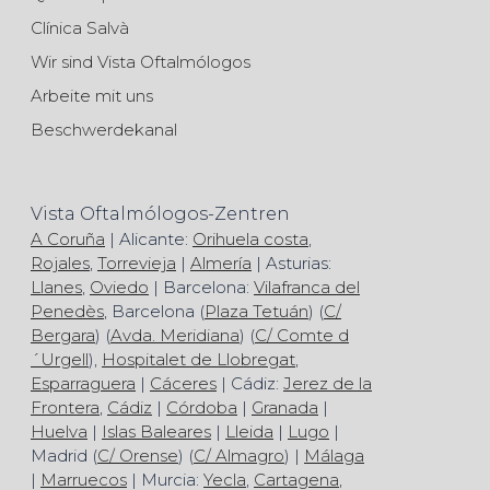
Clínica Salvà
Wir sind Vista Oftalmólogos
Arbeite mit uns
Beschwerdekanal
Vista Oftalmólogos-Zentren
A Coruña
| Alicante:
Orihuela costa
,
Rojales
,
Torrevieja
|
Almería
| Asturias:
Llanes
,
Oviedo
| Barcelona:
Vilafranca del
Penedès
, Barcelona (
Plaza Tetuán
) (
C/
Bergara
) (
Avda. Meridiana
) (
C/ Comte d
´Urgell
),
Hospitalet de Llobregat
,
Esparraguera
|
Cáceres
| Cádiz:
Jerez de la
Frontera
,
Cádiz
|
Córdoba
|
Granada
|
Huelva
|
Islas Baleares
|
Lleida
|
Lugo
|
Madrid (
C/ Orense
) (
C/ Almagro
) |
Málaga
|
Marruecos
| Murcia:
Yecla
,
Cartagena
,