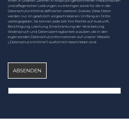
Ihnen in unseren Zentren in Anspruch genommenen medizinischen
und pflegerischen Leistungen zu erbringen sowie für die in der
Datenschutzrichtlinie definierten weiteren Zwecke. Diese Daten
werden nur im gesetzlich vorgeschriebenen Umfang an Dritte
weitergegeben. Sie können jederzeit Ihre Rechte auf Auskunft,
Berichtigung, Löschung, Einschränkung der Verarbeitung,
Widerspruch und Datenübertragbarkeit ausüben, die in den
ergänzenden Datenschutzinformationen auf unserer Website
(„Datenschutzrichtlinie“) ausführlich beschrieben sind.
[recaptcha]