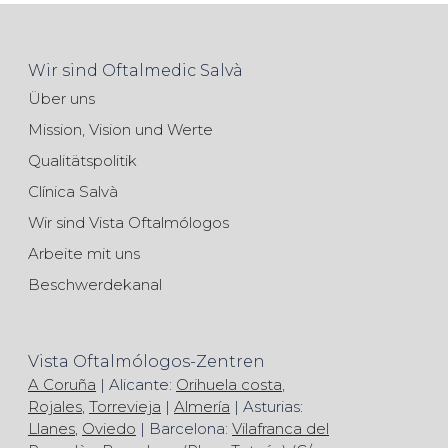
Wir sind Oftalmedic Salvà
Über uns
Mission, Vision und Werte
Qualitätspolitik
Clínica Salvà
Wir sind Vista Oftalmólogos
Arbeite mit uns
Beschwerdekanal
Vista Oftalmólogos-Zentren
A Coruña
| Alicante:
Orihuela costa
,
Rojales
,
Torrevieja
|
Almería
| Asturias:
Llanes
,
Oviedo
| Barcelona:
Vilafranca del