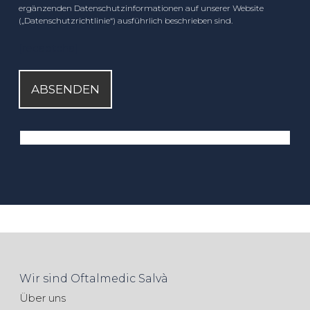
ergänzenden Datenschutzinformationen auf unserer Website
(„Datenschutzrichtlinie“) ausführlich beschrieben sind.
[recaptcha]
Wir sind Oftalmedic Salvà
Über uns