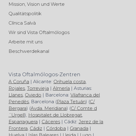
Mission, Vision und Werte
Qualitätspolitik
Clínica Salvà
Wir sind Vista Oftalmólogos
Arbeite mit uns
Beschwerdekanal
Vista Oftalmólogos-Zentren
A Coruña
| Alicante:
Orihuela costa
,
Rojales
,
Torrevieja
|
Almería
| Asturias:
Llanes
,
Oviedo
| Barcelona:
Vilafranca del
Penedès
, Barcelona (
Plaza Tetuán
) (
C/
Bergara
) (
Avda. Meridiana
) (
C/ Comte d
´Urgell
),
Hospitalet de Llobregat
,
Esparraguera
|
Cáceres
| Cádiz:
Jerez de la
Frontera
,
Cádiz
|
Córdoba
|
Granada
|
Huelva
|
Islas Baleares
|
Lleida
|
Lugo
|