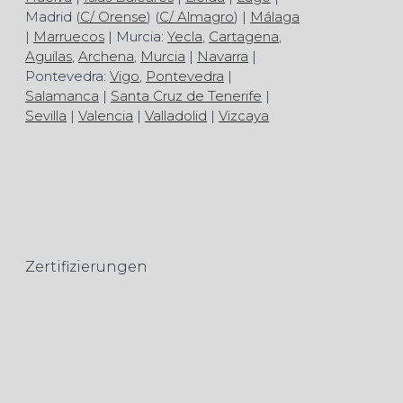
Madrid (
C/ Orense
) (
C/ Almagro
) |
Málaga
|
Marruecos
| Murcia:
Yecla
,
Cartagena
,
Aguilas
,
Archena
,
Murcia
|
Navarra
|
Pontevedra:
Vigo
,
Pontevedra
|
Salamanca
|
Santa Cruz de Tenerife
|
Sevilla
|
Valencia
|
Valladolid
|
Vizcaya
Zertifizierungen