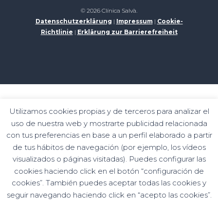
© 2026 Clínica Salvà.
Datenschutzerklärung
|
Impressum
|
Cookie-
Richtlinie
|
Erklärung zur Barrierefreiheit
Digital kit programme funded by the Next
Utilizamos cookies propias y de terceros para analizar el
Generation funds of the recovery and resilience
uso de nuestra web y mostrarte publicidad relacionada
mechanism
con tus preferencias en base a un perfil elaborado a partir
de tus hábitos de navegación (por ejemplo, los vídeos
visualizados o páginas visitadas). Puedes configurar las
cookies haciendo click en el botón “configuración de
cookies”. También puedes aceptar todas las cookies y
seguir navegando haciendo click en “acepto las cookies”.