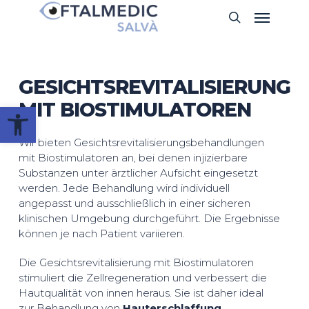
Skip
Menu
search
to
main
content
GESICHTSREVITALISIERUNG
MIT BIOSTIMULATOREN
Werkzeugleiste öffnen
Wir bieten Gesichtsrevitalisierungsbehandlungen
mit Biostimulatoren an, bei denen injizierbare
Substanzen unter ärztlicher Aufsicht eingesetzt
werden. Jede Behandlung wird individuell
angepasst und ausschließlich in einer sicheren
klinischen Umgebung durchgeführt. Die Ergebnisse
können je nach Patient variieren.
Die Gesichtsrevitalisierung mit Biostimulatoren
stimuliert die Zellregeneration und verbessert die
Hautqualität von innen heraus. Sie ist daher ideal
zur Behandlung von
Hauterschlaffung
,