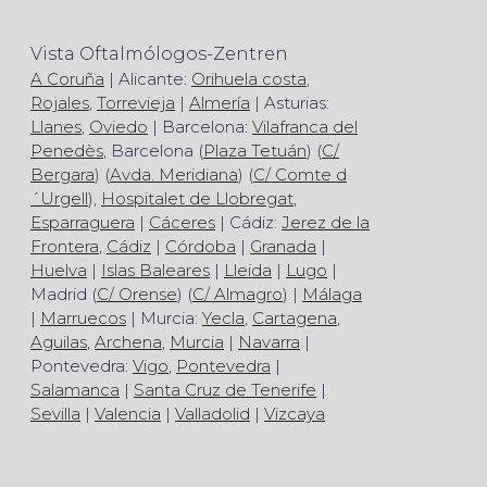
Vista Oftalmólogos-Zentren
A Coruña
| Alicante:
Orihuela costa
,
Rojales
,
Torrevieja
|
Almería
| Asturias:
Llanes
,
Oviedo
| Barcelona:
Vilafranca del
Penedès
, Barcelona (
Plaza Tetuán
) (
C/
Bergara
) (
Avda. Meridiana
) (
C/ Comte d
´Urgell
),
Hospitalet de Llobregat
,
Esparraguera
|
Cáceres
| Cádiz:
Jerez de la
Frontera
,
Cádiz
|
Córdoba
|
Granada
|
Huelva
|
Islas Baleares
|
Lleida
|
Lugo
|
Madrid (
C/ Orense
) (
C/ Almagro
) |
Málaga
|
Marruecos
| Murcia:
Yecla
,
Cartagena
,
Aguilas
,
Archena
,
Murcia
|
Navarra
|
Pontevedra:
Vigo
,
Pontevedra
|
Salamanca
|
Santa Cruz de Tenerife
|
Sevilla
|
Valencia
|
Valladolid
|
Vizcaya