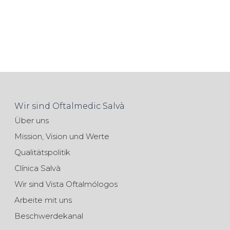
Wir sind Oftalmedic Salvà
Über uns
Mission, Vision und Werte
Qualitätspolitik
Clínica Salvà
Wir sind Vista Oftalmólogos
Arbeite mit uns
Beschwerdekanal