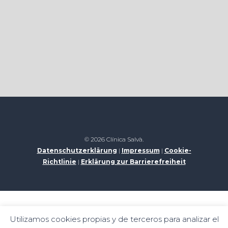
© 2026 Clínica Salvà.
Datenschutzerklärung
|
Impressum
|
Cookie-
Richtlinie
|
Erklärung zur Barrierefreiheit
Digital kit programme funded by the Next
Utilizamos cookies propias y de terceros para analizar el
Generation funds of the recovery and resilience