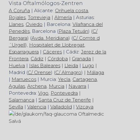
z. B.
die Laserbehandlung (Argon-Laser-
Vista Oftalmólogos-Zentren
Trabekuloplastik)
und
die chirurgische
A Coruña
| Alicante:
Orihuela costa
,
Behandlung (Trabekulektomie).
Rojales
,
Torrevieja
|
Almería
| Asturias:
Llanes
,
Oviedo
| Barcelona:
Vilafranca del
Penedès
, Barcelona (
Plaza Tetuán
) (
C/
Bergara
) (
Avda. Meridiana
) (
C/ Comte d
´Urgell
),
Hospitalet de Llobregat
,
Esparraguera
|
Cáceres
| Cádiz:
Jerez de la
Frontera
,
Cádiz
|
Córdoba
|
Granada
|
Huelva
|
Islas Baleares
|
Lleida
|
Lugo
|
Madrid (
C/ Orense
) (
C/ Almagro
) |
Málaga
|
Marruecos
| Murcia:
Yecla
,
Cartagena
,
Aguilas
,
Archena
,
Murcia
|
Navarra
|
Pontevedra:
Vigo
,
Pontevedra
|
Salamanca
|
Santa Cruz de Tenerife
|
Sevilla
|
Valencia
|
Valladolid
|
Vizcaya