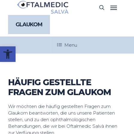
Skip
Menu
search
to
main
content
GLAUKOM
Menu
Werkzeugleiste öffnen
HÄUFIG GESTELLTE
FRAGEN ZUM GLAUKOM
Wir möchten die häufig gestellten Fragen zum
Glaukom beantworten, die uns unsere Patienten
stellen, und zu den ophthalmologischen
Behandlungen, die wir bei Oftalmedic Salvà ihnen
zur Verfügung stellen.