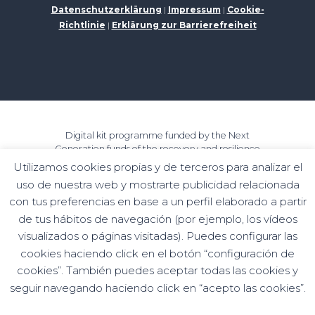
Datenschutzerklärung
|
Impressum
|
Cookie-
Richtlinie
|
Erklärung zur Barrierefreiheit
Digital kit programme funded by the Next
Generation funds of the recovery and resilience
mechanism
Utilizamos cookies propias y de terceros para analizar el
uso de nuestra web y mostrarte publicidad relacionada
con tus preferencias en base a un perfil elaborado a partir
de tus hábitos de navegación (por ejemplo, los vídeos
visualizados o páginas visitadas). Puedes configurar las
cookies haciendo click en el botón “configuración de
cookies”. También puedes aceptar todas las cookies y
seguir navegando haciendo click en “acepto las cookies”.