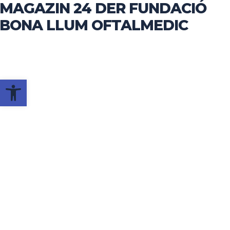
MAGAZIN 24 DER FUNDACIÓ
Skip
to
BONA LLUM OFTALMEDIC
main
content
Werkzeugleiste öffnen