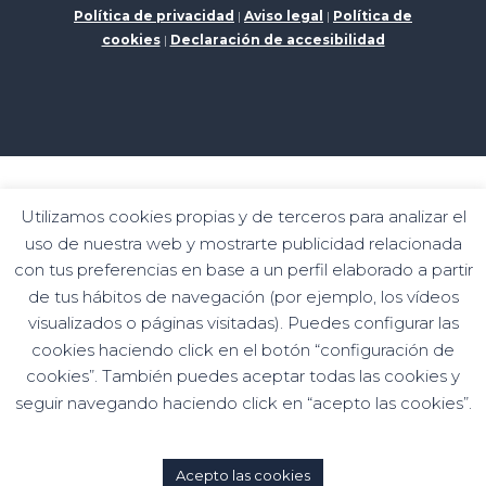
Política de privacidad
|
Aviso legal
|
Política de
cookies
|
Declaración de accesibilidad
Programa de kits digitales financiado por los fondos
Utilizamos cookies propias y de terceros para analizar el
Siguiente Generation del mecanismo de
uso de nuestra web y mostrarte publicidad relacionada
recuperación y resiliencia
con tus preferencias en base a un perfil elaborado a partir
de tus hábitos de navegación (por ejemplo, los vídeos
visualizados o páginas visitadas). Puedes configurar las
cookies haciendo click en el botón “configuración de
cookies”. También puedes aceptar todas las cookies y
seguir navegando haciendo click en “acepto las cookies”.
Acepto las cookies