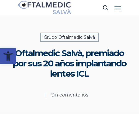
Skip
Menu
Buscar
to
main
content
Grupo Oftalmedic Salvà
Abrir barra de herramientas
Oftalmedic Salvà, premiado
por sus 20 años implantando
lentes ICL
Sin comentarios