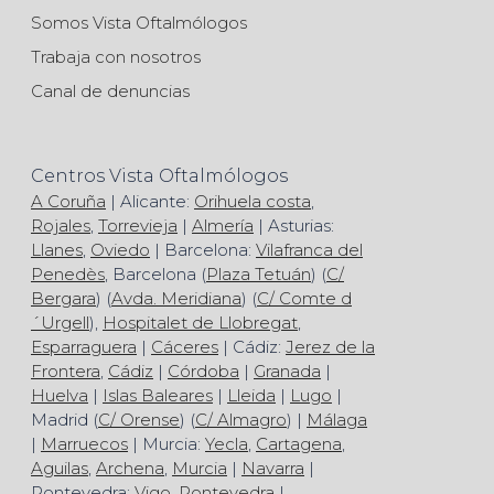
Somos Vista Oftalmólogos
Trabaja con nosotros
Canal de denuncias
Centros Vista Oftalmólogos
A Coruña
| Alicante:
Orihuela costa
,
Rojales
,
Torrevieja
|
Almería
| Asturias:
Llanes
,
Oviedo
| Barcelona:
Vilafranca del
Penedès
, Barcelona (
Plaza Tetuán
) (
C/
Bergara
) (
Avda. Meridiana
) (
C/ Comte d
´Urgell
),
Hospitalet de Llobregat
,
Esparraguera
|
Cáceres
| Cádiz:
Jerez de la
Frontera
,
Cádiz
|
Córdoba
|
Granada
|
Huelva
|
Islas Baleares
|
Lleida
|
Lugo
|
Madrid (
C/ Orense
) (
C/ Almagro
) |
Málaga
|
Marruecos
| Murcia:
Yecla
,
Cartagena
,
Aguilas
,
Archena
,
Murcia
|
Navarra
|
Pontevedra:
Vigo
,
Pontevedra
|