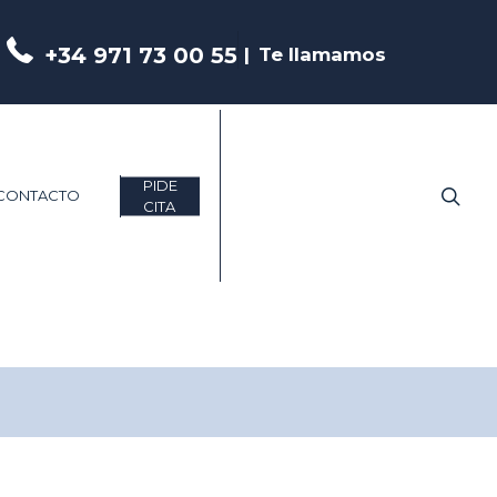
+34 971 73 00 55
Te llamamos
PIDE
Bus
CONTACTO
CITA