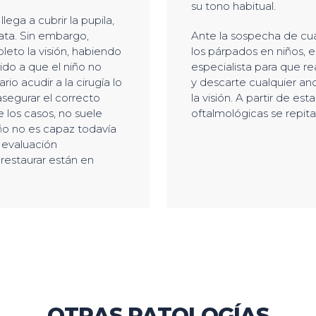
su tono habitual.
lega a cubrir la pupila,
ata. Sin embargo,
Ante la sospecha de cua
eto la visión, habiendo
los párpados en niños, 
ido a que el niño no
especialista para que re
io acudir a la cirugía lo
y descarte cualquier an
segurar el correcto
la visión. A partir de es
e los casos, no suele
oftalmológicas se repit
iño no es capaz todavía
 evaluación
 restaurar están en
OTRAS PATOLOGÍAS