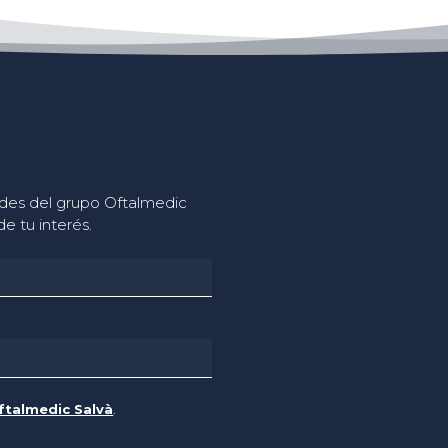
ades del grupo Oftalmedic
e tu interés.
Oftalmedic Salvà
.