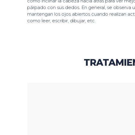
como inclinar la cabeza hacia atrás para ver mejor
párpado con sus dedos. En general, se observa u
mantengan los ojos abiertos cuando realizan act
como leer, escribir, dibujar, etc.
TRATAMIEN