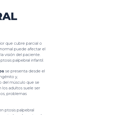
RAL
ior que cubre parcial o
n normal puede afectar el
la visión del paciente.
osis palpebral infantil.
ños
se presenta desde el
ngénito y,
lo del músculo que se
 los adultos suele ser
mos, problemas
n ptosis palpebral