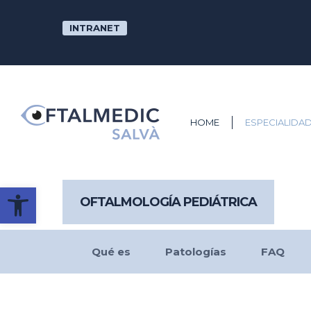
Skip
to
INTRANET
main
content
HOME
ESPECIALIDA
Abrir barra de herramientas
OFTALMOLOGÍA PEDIÁTRICA
Qué es
Patologías
FAQ