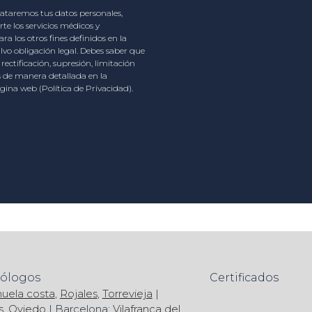
rataremos tus datos personales,
te los servicios médicos y
ra los otros fines definidos en la
alvo obligación legal. Debes saber que
ectificación, supresión, limitación
os de manera detallada en la
gina web (Política de Privacidad).
mólogos
Certificados
huela costa
,
Rojales
,
Torrevieja
|
s
,
Oviedo
| Barcelona:
Vilafranca del