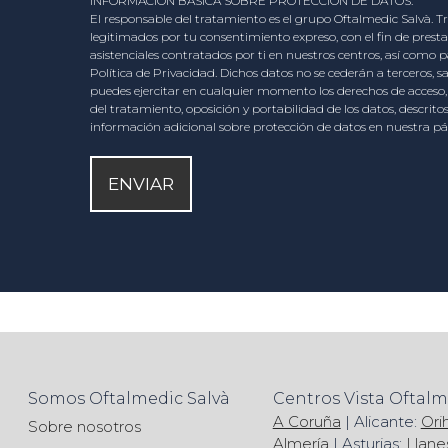
INFORMACIÓN BÁSICA SOBRE PROTECCIÓN DE DATOS.
El responsable del tratamiento es el grupo Oftalmedic Salvà. T
legitimados por tu consentimiento expreso, con el fin de prestar
asistenciales contratados por ti en nuestros centros, así como pa
Política de Privacidad. Dichos datos no se cederán a terceros, s
puedes ejercitar en cualquier momento los derechos de acceso, r
del tratamiento, oposición y portabilidad de los datos, descrit
información adicional sobre protección de datos en nuestra pá
Somos Oftalmedic Salvà
Centros Vista Oftal
A Coruña
| Alicante:
Ori
Sobre nosotros
Almería
| Asturias:
Llane