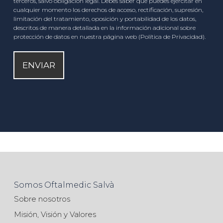
terceros, salvo obligación legal. Debes saber que puedes ejercitar en
cualquier momento los derechos de acceso, rectificación, supresión,
limitación del tratamiento, oposición y portabilidad de los datos,
descritos de manera detallada en la información adicional sobre
protección de datos en nuestra página web (Política de Privacidad).
Somos Oftalmedic Salvà
Sobre nosotros
Misión, Visión y Valores