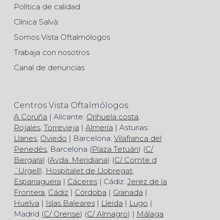
Política de calidad
Clínica Salvà
Somos Vista Oftalmólogos
Trabaja con nosotros
Canal de denuncias
Centros Vista Oftalmólogos
A Coruña
| Alicante:
Orihuela costa
,
Rojales
,
Torrevieja
|
Almería
| Asturias:
Llanes
,
Oviedo
| Barcelona:
Vilafranca del
Penedès
, Barcelona (
Plaza Tetuán
) (
C/
Bergara
) (
Avda. Meridiana
) (
C/ Comte d
´Urgell
),
Hospitalet de Llobregat
,
Esparraguera
|
Cáceres
| Cádiz:
Jerez de la
Frontera
,
Cádiz
|
Córdoba
|
Granada
|
Huelva
|
Islas Baleares
|
Lleida
|
Lugo
|
Madrid (
C/ Orense
) (
C/ Almagro
) |
Málaga