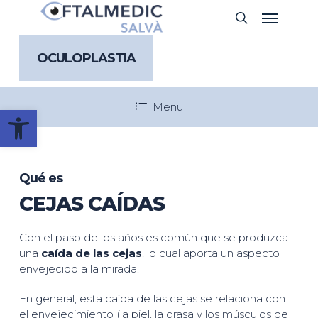
Skip
Menu
Buscar
to
main
content
OCULOPLASTIA
Menu
Abrir barra de herramientas
Qué es
CEJAS CAÍDAS
Con el paso de los años es común que se produzca
una
caída de las cejas
, lo cual aporta un aspecto
envejecido a la mirada.
En general, esta caída de las cejas se relaciona con
el envejecimiento (la piel, la grasa y los músculos de