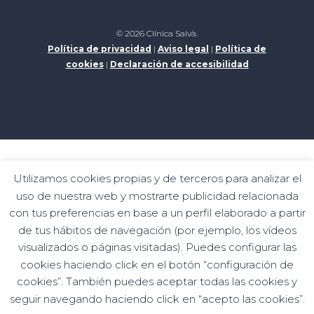
© 2026 Clínica Salvà.
Política de privacidad
|
Aviso legal
|
Política de
cookies
|
Declaración de accesibilidad
Programa de kits digitales financiado por los fondos
Utilizamos cookies propias y de terceros para analizar el
Siguiente Generation del mecanismo de
uso de nuestra web y mostrarte publicidad relacionada
recuperación y resiliencia
con tus preferencias en base a un perfil elaborado a partir
de tus hábitos de navegación (por ejemplo, los vídeos
visualizados o páginas visitadas). Puedes configurar las
cookies haciendo click en el botón “configuración de
cookies”. También puedes aceptar todas las cookies y
seguir navegando haciendo click en “acepto las cookies”.