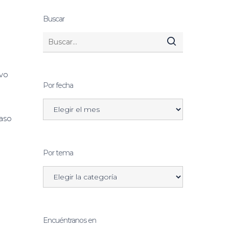
Buscar
ivo
Por fecha
paso
Por tema
Encuéntranos en