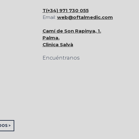
T(+34) 971 730 055
Email:
web@oftalmedic.com
Camí de Son Rapinya, 1.
Palma.
Clinica Salvà
Encuéntranos
DOS >