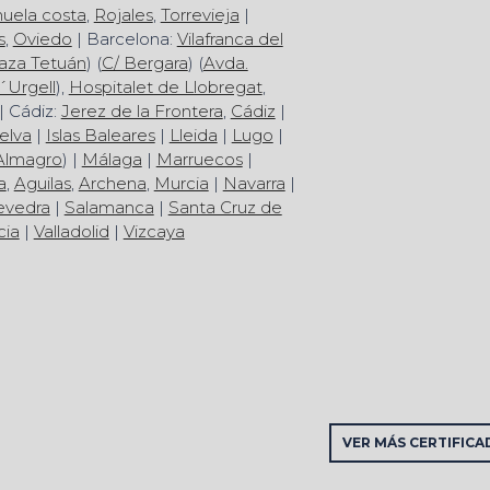
huela costa
,
Rojales
,
Torrevieja
|
s
,
Oviedo
| Barcelona:
Vilafranca del
aza Tetuán
) (
C/ Bergara
) (
Avda.
´Urgell
),
Hospitalet de Llobregat
,
| Cádiz:
Jerez de la Frontera
,
Cádiz
|
elva
|
Islas Baleares
|
Lleida
|
Lugo
|
Almagro
) |
Málaga
|
Marruecos
|
a
,
Aguilas
,
Archena
,
Murcia
|
Navarra
|
evedra
|
Salamanca
|
Santa Cruz de
cia
|
Valladolid
|
Vizcaya
VER MÁS CERTIFICA