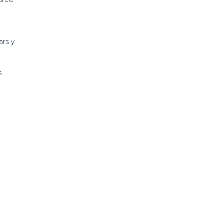
ars y
s