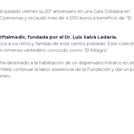
el pasado viernes su 20º aniversario en una Gala Solidaria en
50 personas y recaudó más de 4.500 euros a beneficio de “El
talmedic, fundada por el Dr. Luis Salvà Ladaria,
ca a los niños y familias de este centro poblado. Este colect
n inmenso vertedero conocido como “El Milagro”
 ha destinado a la habilitación de un dispensario médico en el
mitirá continuar la labor asistencial de la Fundación y dar un 
antes.