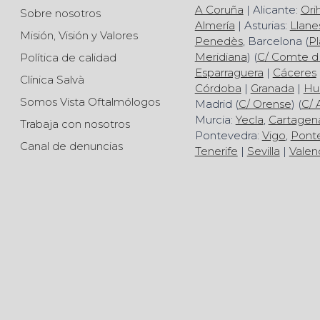
A Coruña
| Alicante:
Ori
Sobre nosotros
Almería
| Asturias:
Llane
Misión, Visión y Valores
Penedès
, Barcelona (
Pl
Meridiana
) (
C/ Comte d
Política de calidad
Esparraguera
|
Cáceres
Clínica Salvà
Córdoba
|
Granada
|
Hu
Somos Vista Oftalmólogos
Madrid (
C/ Orense
) (
C/ 
Murcia:
Yecla
,
Cartagen
Trabaja con nosotros
Pontevedra:
Vigo
,
Pont
Canal de denuncias
Tenerife
|
Sevilla
|
Valen