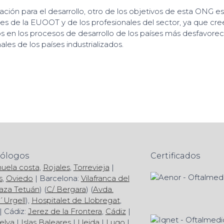
ción para el desarrollo, otro de los objetivos de esta ONG es
ores de la EUOOT y de los profesionales del sector, ya que cre
os en los procesos de desarrollo de los países más desfavore
les de los países industrializados.
mólogos
Certificados
huela costa
,
Rojales
,
Torrevieja
|
s
,
Oviedo
| Barcelona:
Vilafranca del
aza Tetuán
) (
C/ Bergara
) (
Avda.
´Urgell
),
Hospitalet de Llobregat
,
| Cádiz:
Jerez de la Frontera
,
Cádiz
|
elva
|
Islas Baleares
|
Lleida
|
Lugo
|