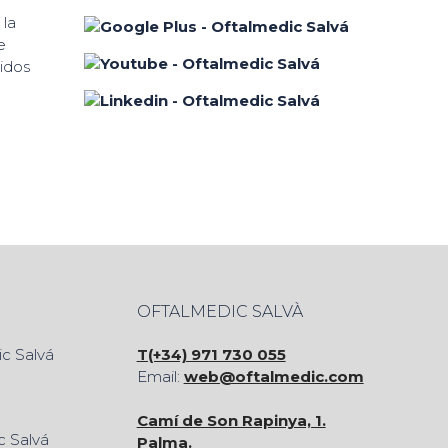
 la
e
cidos
OFTALMEDIC SALVÀ
T(+34) 971 730 055
Email:
web@oftalmedic.com
Camí de Son Rapinya, 1.
Palma.