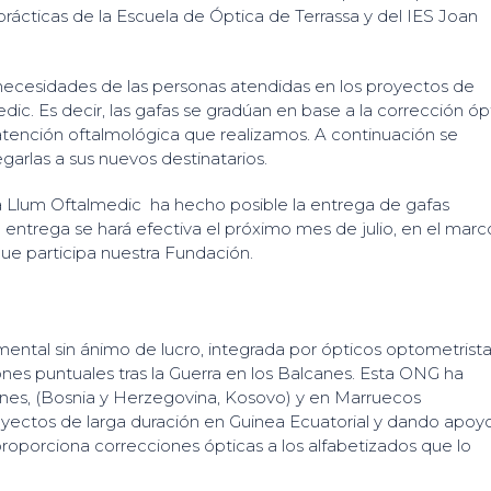
rácticas de la Escuela de Óptica de Terrassa y del IES Joan
necesidades de las personas atendidas en los proyectos de
c. Es decir, las gafas se gradúan en base a la corrección óp
tención oftalmológica que realizamos. A continuación se
garlas a sus nuevos destinatarios.
a Llum Oftalmedic ha hecho posible la entrega de gafas
a entrega se hará efectiva el próximo mes de julio, en el marc
ue participa nuestra Fundación.
ntal sin ánimo de lucro, integrada por ópticos optometrist
ones puntuales tras la Guerra en los Balcanes. Esta ONG ha
nes, (Bosnia y Herzegovina, Kosovo) y en Marruecos
yectos de larga duración en Guinea Ecuatorial y dando apoy
proporciona correcciones ópticas a los alfabetizados que lo