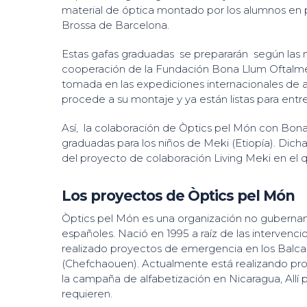
material de óptica montado por los alumnos en p
Brossa de Barcelona.
Estas gafas graduadas se prepararán según las 
cooperación de la Fundación Bona Llum Oftalmedi
tomada en las expediciones internacionales de a
procede a su montaje y ya están listas para entre
Así, la colaboración de Òptics pel Món con Bon
graduadas para los niños de Meki (Etiopía). Dich
del proyecto de colaboración Living Meki en el q
Los proyectos de Òptics pel Món
Òptics pel Món es una organización no gubername
españoles. Nació en 1995 a raíz de las intervenci
realizado proyectos de emergencia en los Balca
(Chefchaouen). Actualmente está realizando pro
la campaña de alfabetización en Nicaragua, Allí 
requieren.