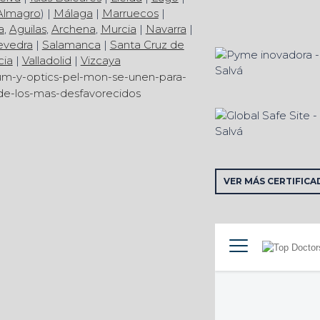
Almagro
) |
Málaga
|
Marruecos
|
a
,
Aguilas
,
Archena
,
Murcia
|
Navarra
|
evedra
|
Salamanca
|
Santa Cruz de
cia
|
Valladolid
|
Vizcaya
VER MÁS CERTIFICA