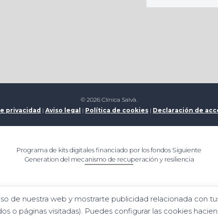
© 2026 Clínica Salvà.
de privacidad
|
Aviso legal
|
Política de cookies
|
Declaración de acc
Programa de kits digitales financiado por los fondos Siguiente
Generation del mecanismo de recuperación y resiliencia
uso de nuestra web y mostrarte publicidad relacionada con tus
dos o páginas visitadas). Puedes configurar las cookies hacie