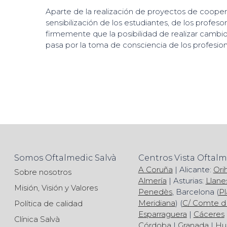
Aparte de la realización de proyectos de coopera
sensibilización de los estudiantes, de los profes
firmemente que la posibilidad de realizar cambi
pasa por la toma de consciencia de los profesiona
Somos Oftalmedic Salvà
Centros Vista Oftal
A Coruña
| Alicante:
Ori
Sobre nosotros
Almería
| Asturias:
Llane
Misión, Visión y Valores
Penedès
, Barcelona (
Pl
Meridiana
) (
C/ Comte d
Política de calidad
Esparraguera
|
Cáceres
Clínica Salvà
Córdoba
|
Granada
|
Hu