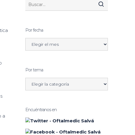
tica
Por fecha
o
Por tema
as
Encuéntranos en
o a