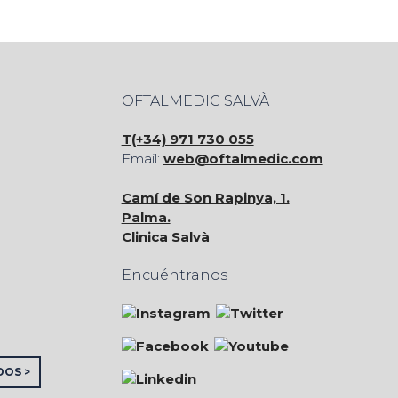
OFTALMEDIC SALVÀ
T(+34) 971 730 055
Email:
web@oftalmedic.com
Camí de Son Rapinya, 1.
Palma.
Clinica Salvà
Encuéntranos
DOS >