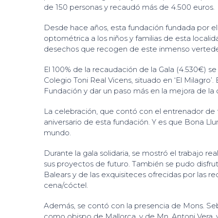
de 150 personas y recaudó más de 4.500 euros.
Desde hace años, esta fundación fundada por el D
optométrica a los niños y familias de esta loca
desechos que recogen de este inmenso vertede
El 100% de la recaudación de la Gala (4.530€) se
Colegio Toni Real Vicens, situado en ‘El Milagro’. E
Fundación y dar un paso más en la mejora de la c
La celebración, que contó con el entrenador de 
aniversario de esta fundación. Y es que Bona Ll
mundo.
Durante la gala solidaria, se mostró el trabajo rea
sus proyectos de futuro. También se pudo disfruta
Balears y de las exquisiteces ofrecidas por las r
cena/cóctel.
Además, se contó con la presencia de Mons. Seba
como obispo de Mallorca, y de Mn. Antoni Vera, vi