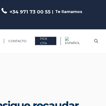
+34 971 73 00 55
Te llamamos
PIDE
Bus
CONTACTO
CITA
nsigue recaudar