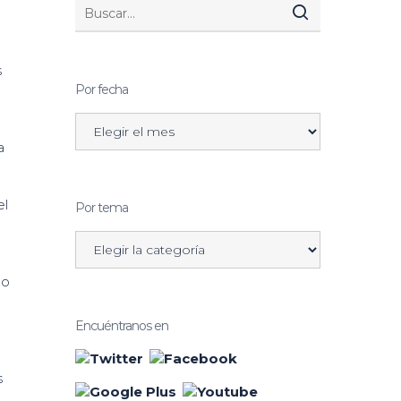
s
Por fecha
a
el
Por tema
mo
Encuéntranos en
s