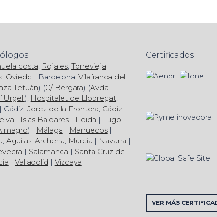
mólogos
Certificados
huela costa
,
Rojales
,
Torrevieja
|
s
,
Oviedo
| Barcelona:
Vilafranca del
aza Tetuán
) (
C/ Bergara
) (
Avda.
´Urgell
),
Hospitalet de Llobregat
,
| Cádiz:
Jerez de la Frontera
,
Cádiz
|
elva
|
Islas Baleares
|
Lleida
|
Lugo
|
Almagro
) |
Málaga
|
Marruecos
|
a
,
Aguilas
,
Archena
,
Murcia
|
Navarra
|
evedra
|
Salamanca
|
Santa Cruz de
cia
|
Valladolid
|
Vizcaya
VER MÁS CERTIFICA