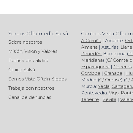
Somos Oftalmedic Salvà
Centros Vista Oftal
A Coruña
| Alicante:
Ori
Sobre nosotros
Almería
| Asturias:
Llane
Misión, Visión y Valores
Penedès
, Barcelona (
Pl
Meridiana
) (
C/ Comte d
Política de calidad
Esparraguera
|
Cáceres
Clínica Salvà
Córdoba
|
Granada
|
Hu
Somos Vista Oftalmólogos
Madrid (
C/ Orense
) (
C/ 
Murcia:
Yecla
,
Cartagen
Trabaja con nosotros
Pontevedra:
Vigo
,
Pont
Canal de denuncias
Tenerife
|
Sevilla
|
Valen