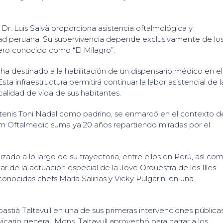
r. Luis Salvà proporciona asistencia oftalmológica y
lidad peruana. Su supervivencia depende exclusivamente de lo
ro conocido como “El Milagro”.
 ha destinado a la habilitación de un dispensario médico en el
sta infraestructura permitirá continuar la labor asistencial de l
alidad de vida de sus habitantes.
tenis Toni Nadal como padrino, se enmarcó en el contexto d
um Oftalmedic suma ya 20 años repartiendo miradas por el
lizado a lo largo de su trayectoria, entre ellos en Perú, así co
r de la actuación especial de la Jove Orquestra de les Illes
econocidas chefs María Salinas y Vicky Pulgarín, en una
stià Taltavull en una de sus primeras intervenciones pública
cario general. Mons. Taltavull aprovechó para narrar a los