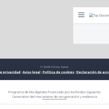
© 2026 Clínica Salvà.
de privacidad
|
Aviso legal
|
Política de cookies
|
Declaración de acc
Programa de kits digitales financiado por los fondos Siguiente
Generation del mecanismo de recuperación y resiliencia