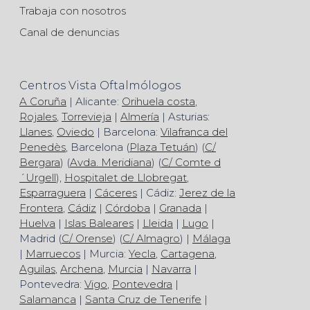
Trabaja con nosotros
Canal de denuncias
Centros Vista Oftalmólogos
A Coruña
| Alicante:
Orihuela costa
,
Rojales
,
Torrevieja
|
Almería
| Asturias:
Llanes
,
Oviedo
| Barcelona:
Vilafranca del
Penedès
, Barcelona (
Plaza Tetuán
) (
C/
Bergara
) (
Avda. Meridiana
) (
C/ Comte d
´Urgell
),
Hospitalet de Llobregat
,
Esparraguera
|
Cáceres
| Cádiz:
Jerez de la
Frontera
,
Cádiz
|
Córdoba
|
Granada
|
Huelva
|
Islas Baleares
|
Lleida
|
Lugo
|
Madrid (
C/ Orense
) (
C/ Almagro
) |
Málaga
|
Marruecos
| Murcia:
Yecla
,
Cartagena
,
Aguilas
,
Archena
,
Murcia
|
Navarra
|
Pontevedra:
Vigo
,
Pontevedra
|
Salamanca
|
Santa Cruz de Tenerife
|