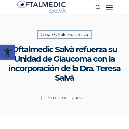
Skip
Menu
Buscar
to
main
content
Grupo Oftalmedic Salvà
Abrir barra de herramientas
Oftalmedic Salvà refuerza su
Unidad de Glaucoma con la
incorporación de la Dra. Teresa
Salvà
Sin comentarios