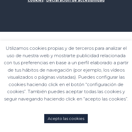
cookies
|
Declaración de accesibilidad
Programa de kits digitales financiado por los fondos
Utilizamos cookies propias y de terceros para analizar el
Siguiente Generation del mecanismo de
uso de nuestra web y mostrarte publicidad relacionada
recuperación y resiliencia
con tus preferencias en base a un perfil elaborado a partir
de tus hábitos de navegación (por ejemplo, los vídeos
visualizados o páginas visitadas). Puedes configurar las
cookies haciendo click en el botón “configuración de
cookies”. También puedes aceptar todas las cookies y
seguir navegando haciendo click en “acepto las cookies”.
Acepto las cookies