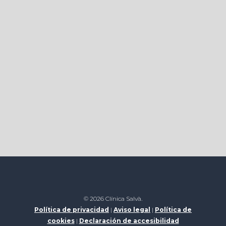
© 2026 Clínica Salvà.
Política de privacidad
|
Aviso legal
|
Política de
cookies
|
Declaración de accesibilidad