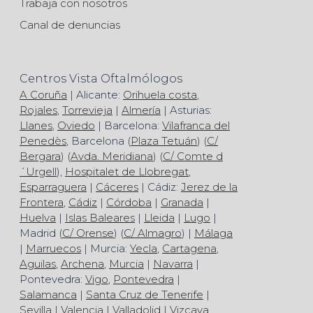
Trabaja con nosotros
Canal de denuncias
Centros Vista Oftalmólogos
A Coruña
| Alicante:
Orihuela costa
,
Rojales
,
Torrevieja
|
Almería
| Asturias:
Llanes
,
Oviedo
| Barcelona:
Vilafranca del
Penedès
, Barcelona (
Plaza Tetuán
) (
C/
Bergara
) (
Avda. Meridiana
) (
C/ Comte d
´Urgell
),
Hospitalet de Llobregat
,
Esparraguera
|
Cáceres
| Cádiz:
Jerez de la
Frontera
,
Cádiz
|
Córdoba
|
Granada
|
Huelva
|
Islas Baleares
|
Lleida
|
Lugo
|
Madrid (
C/ Orense
) (
C/ Almagro
) |
Málaga
|
Marruecos
| Murcia:
Yecla
,
Cartagena
,
Aguilas
,
Archena
,
Murcia
|
Navarra
|
Pontevedra:
Vigo
,
Pontevedra
|
Salamanca
|
Santa Cruz de Tenerife
|
Sevilla
|
Valencia
|
Valladolid
|
Vizcaya