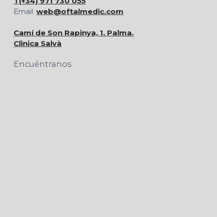
T(+34) 971 730 055
Email:
web@oftalmedic.com
Camí de Son Rapinya, 1. Palma.
Clinica Salvà
Encuéntranos