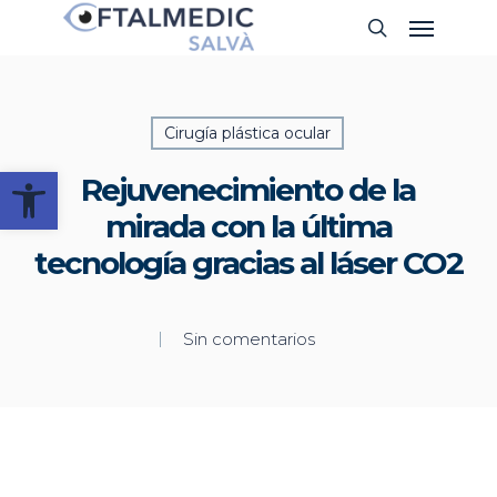
Skip
Menu
Buscar
to
main
content
Cirugía plástica ocular
Abrir barra de herramientas
Rejuvenecimiento de la
mirada con la última
tecnología gracias al láser CO2
Sin comentarios