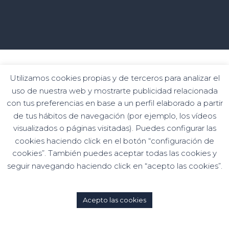
Programa de kits digitales financiado por los fondos
Utilizamos cookies propias y de terceros para analizar el
Siguiente Generation del mecanismo de
uso de nuestra web y mostrarte publicidad relacionada
recuperación y resiliencia
con tus preferencias en base a un perfil elaborado a partir
de tus hábitos de navegación (por ejemplo, los vídeos
visualizados o páginas visitadas). Puedes configurar las
cookies haciendo click en el botón “configuración de
cookies”. También puedes aceptar todas las cookies y
seguir navegando haciendo click en “acepto las cookies”.
Acepto las cookies