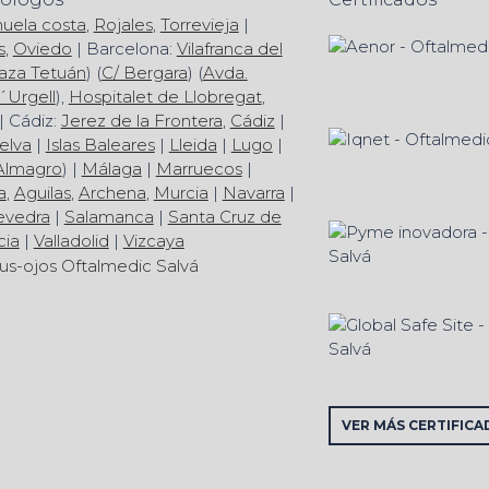
huela costa
,
Rojales
,
Torrevieja
|
s
,
Oviedo
| Barcelona:
Vilafranca del
aza Tetuán
) (
C/ Bergara
) (
Avda.
´Urgell
),
Hospitalet de Llobregat
,
| Cádiz:
Jerez de la Frontera
,
Cádiz
|
elva
|
Islas Baleares
|
Lleida
|
Lugo
|
Almagro
) |
Málaga
|
Marruecos
|
a
,
Aguilas
,
Archena
,
Murcia
|
Navarra
|
evedra
|
Salamanca
|
Santa Cruz de
cia
|
Valladolid
|
Vizcaya
VER MÁS CERTIFICA