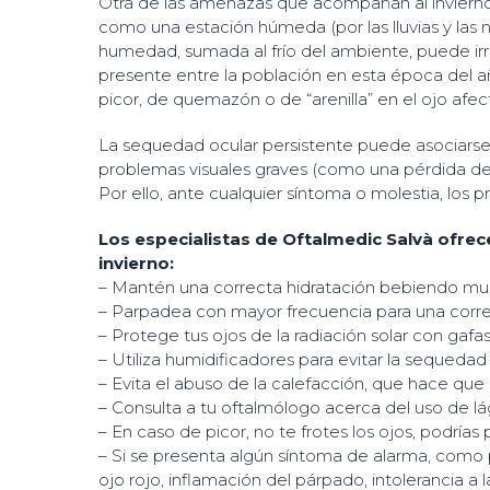
Otra de las amenazas que acompañan al invierno 
como una estación húmeda (por las lluvias y las n
humedad, sumada al frío del ambiente, puede irr
presente entre la población en esta época del a
picor, de quemazón o de “arenilla” en el ojo afec
La sequedad ocular persistente puede asociarse 
problemas visuales graves (como una pérdida de l
Por ello, ante cualquier síntoma o molestia, los 
Los especialistas de Oftalmedic Salvà ofrec
invierno:
– Mantén una correcta hidratación bebiendo muc
– Parpadea con mayor frecuencia para una correc
– Protege tus ojos de la radiación solar con gafas
– Utiliza humidificadores para evitar la sequedad
– Evita el abuso de la calefacción, que hace qu
– Consulta a tu oftalmólogo acerca del uso de lágr
– En caso de picor, no te frotes los ojos, podrías
– Si se presenta algún síntoma de alarma, como 
ojo rojo, inflamación del párpado, intolerancia a 