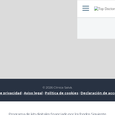
© 2026 Clínica Salvà.
de privacidad
|
Aviso legal
|
Política de cookies
|
Declaración de acc
Programa de kits digitales financiado por los fondos Siguiente