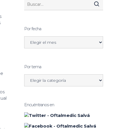
s
s
Por fecha
Por tema
de
ros
cual
Encuéntranos en