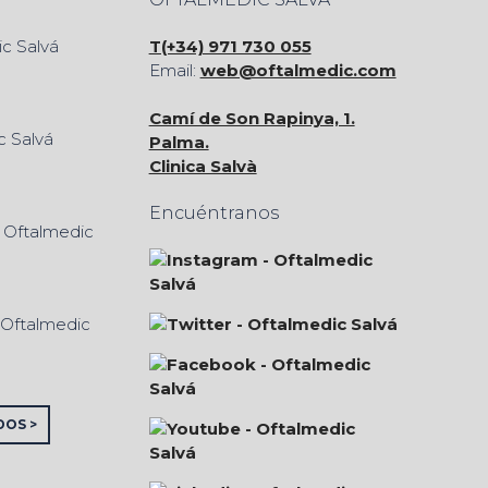
T(+34) 971 730 055
Email:
web@oftalmedic.com
Camí de Son Rapinya, 1.
Palma.
Clinica Salvà
Encuéntranos
DOS >