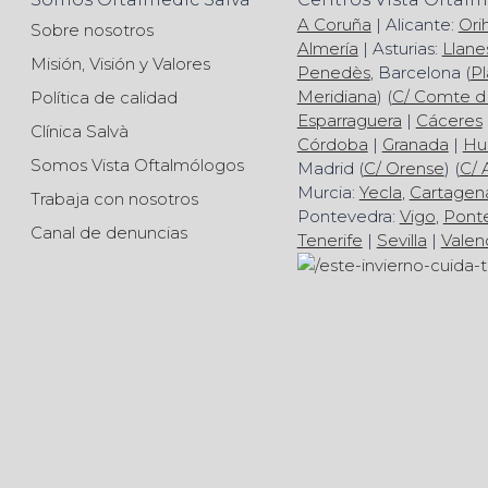
A Coruña
| Alicante:
Ori
Sobre nosotros
Almería
| Asturias:
Llane
Misión, Visión y Valores
Penedès
, Barcelona (
Pl
Meridiana
) (
C/ Comte d
Política de calidad
Esparraguera
|
Cáceres
Clínica Salvà
Córdoba
|
Granada
|
Hu
Somos Vista Oftalmólogos
Madrid (
C/ Orense
) (
C/ 
Murcia:
Yecla
,
Cartagen
Trabaja con nosotros
Pontevedra:
Vigo
,
Pont
Canal de denuncias
Tenerife
|
Sevilla
|
Valen