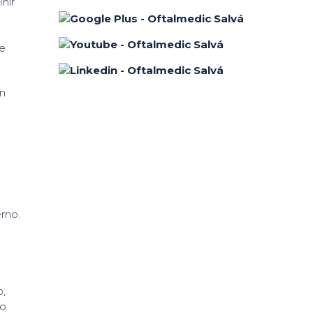
nir
de
en
erno.
o,
lo