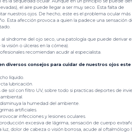
es la sequedad ocular. Aunque en un principio se puede defi
evadas), el aire puede llegar a ser muy seco. Esta falta de
itar nuestros ojos. De hecho, este es el problema ocular más
ño. Esta afección provoca a quien la padece una sensación 
tado.
al síndrome del ojo seco, una patología que puede derivar 
a visión o úlceras en la córnea).
profesionales recomiendan acudir al especialista.
en diversos consejos para cuidar de nuestros ojos este
ho líquido.
ta lubricación.
 de sol con filtro UV, sobre todo si practicas deportes de invi
 ambiental.
e disminuya la humedad del ambiente.
imas artificiales.
 provocar infecciones y lesiones oculares.
producción excesiva de lágrima, sensación de cuerpo extrañ
la luz, dolor de cabeza o visión borrosa, acude al oftalmólogo 