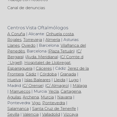
Canal de denuncias
Centros Vista Oftalmólogos
A Coruña
| Alicante:
Orihuela costa
,
Rojales
,
Torrevieja
|
Almería
| Asturias:
Llanes
,
Oviedo
| Barcelona:
Vilafranca del
Penedès
, Barcelona (
Plaza Tetuán
) (
C/
Bergara
) (
Avda. Meridiana
) (
C/ Comte d
´Urgell
),
Hospitalet de Llobregat
,
Esparraguera
|
Cáceres
| Cádiz:
Jerez de la
Frontera
,
Cádiz
|
Córdoba
|
Granada
|
Huelva
|
Islas Baleares
|
Lleida
|
Lugo
|
Madrid (
C/ Orense
) (
C/ Almagro
) |
Málaga
|
Marruecos
| Murcia:
Yecla
,
Cartagena
,
Aguilas
,
Archena
,
Murcia
|
Navarra
|
Pontevedra:
Vigo
,
Pontevedra
|
Salamanca
|
Santa Cruz de Tenerife
|
Sevilla
|
Valencia
|
Valladolid
|
Vizcaya