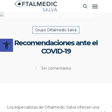
Skip
Menu
Buscar
to
main
content
Grupo Oftalmedic Salvà
Abrir barra de herramientas
Recomendaciones ante el
COVID-19
Sin comentarios
Los especialistas de Oftalmedic Salvà ofrecen una